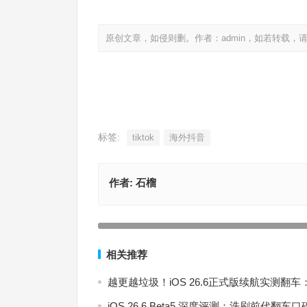
原创文章，如侵则删。作者：admin，如若转载，
标签:
tiktok
海外抖音
作者:
石榴
iOS 17 将支持 Apple ID 用户使用 Passkey 方
官网
上一篇
相关推荐
越更越垃圾！iOS 26.6正式版续航实测
iOS 26.6 Beta5 深度评测：洗刷前代翻