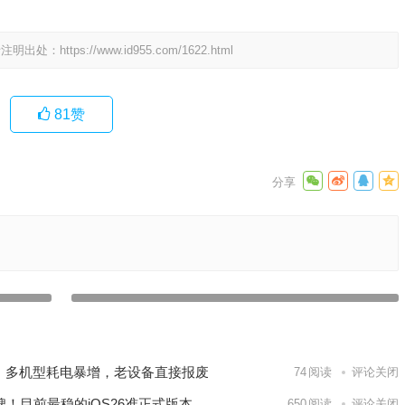
请注明出处：
https://www.id955.com/1622.html
81
赞
式登录苹果
iOS 版 ChatGPT 应用更新，支持 Siri 和添加到快捷指令
下一篇
翻车：多机型耗电暴增，老设备直接报废
74
阅读
评论关闭
车口碑！目前最稳的iOS26准正式版本
650
阅读
评论关闭