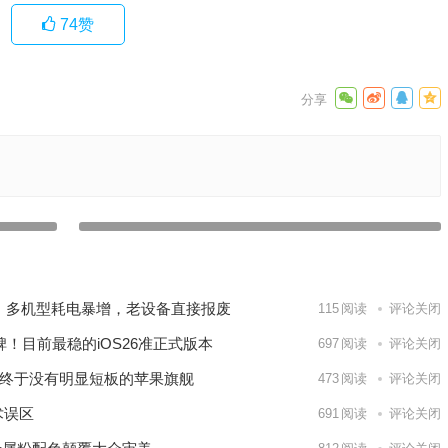
74
赞
海外抖音
消息称苹果不再致力于开发 iPhone 的指纹解锁功能
下一篇
翻车：多机型耗电暴增，老设备直接报废
115
阅读
评论关闭
车口碑！目前最稳的iOS26准正式版本
697
阅读
评论关闭
面逆袭：终于没有明显短板的苹果旗舰
473
阅读
评论关闭
术误区
691
阅读
评论关闭