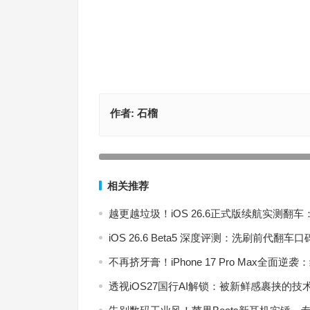
作者:
石榴
苹果手机如何下载国际版Tiktok，2023年超详细的
图文教程！
上一篇
相关推荐
越更越垃圾！iOS 26.6正式版续航实测
iOS 26.6 Beta5 深度评测：洗刷前代翻
不再挤牙膏！iPhone 17 Pro Max全
透视iOS27国行AI解锁：被新鲜感裹挟的技