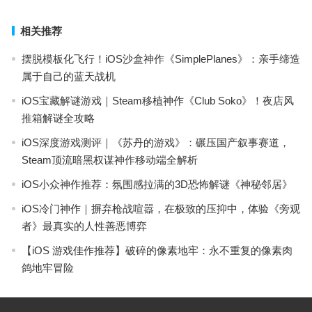
相关推荐
摆脱模板化飞行！iOS沙盒神作《SimplePlanes》：亲手缔造
属于自己的蓝天战机
iOS宝藏解谜游戏｜Steam移植神作《Club Soko》！夜店风
推箱解谜全攻略
iOS深度游戏测评｜《苏丹的游戏》：碾压国产叙事赛道，
Steam顶流暗黑权谋神作移动端全解析
iOS小众神作推荐：氛围感拉满的3D恐怖解谜《神秘邻居》
iOS冷门神作｜摒弃枪战喧嚣，在极致的压抑中，体验《旁观
者》最真实的人性善恶博弈
【iOS 游戏佳作推荐】破碎的像素地牢：永不重复的像素肉
鸽地牢冒险