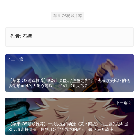
苹果iOS游戏推荐
作者:
石榴
上一篇
【苹果IOS游戏推荐】IOS上又能玩“堡垒之夜”了？充满欧美风格的低
多边形画风的大逃杀游戏——1v1.LOL大逃杀
下一篇
【苹果IOS游戏推荐】一款以热门动漫《咒术回战》为主题的战斗游
戏，玩家将扮演一位刚开始学习咒术的新人与敌人展开战斗！