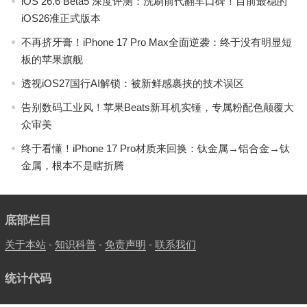
iOS 26.6 Beta5 深度评测：洗刷前代翻车口碑！目前最稳的
iOS26准正式版本
不再挤牙膏！iPhone 17 Pro Max全面逆袭：终于没有明显短
板的苹果旗舰
透视iOS27国行AI解锁：被新鲜感裹挟的技术误区
告别数码工业风！苹果Beats新耳机实锤，专属粉配色颠覆大
众审美
终于看懂！iPhone 17 Pro材质来回换：钛金属→铝合金→钛
金属，根本不是瞎折腾
底部栏目
关于本站
-
知识科普
-
免责声明
-
联系我们
统计代码