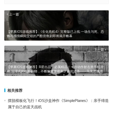
上一篇
【苹果IOS游戏推荐】《生化危机4》完整版已上线:一场生与死、恐
怖与感情瞬间交错的严酷营救剧即将揭开帷幕
下一篇
【苹果IOS游戏推荐】R星出品，必属精品！一款动作射击类手机游
戏,沉浸式的电影剧情，不断躲避警察和歹徒的追杀——马克思佩恩
相关推荐
摆脱模板化飞行！iOS沙盒神作《SimplePlanes》：亲手缔造
属于自己的蓝天战机