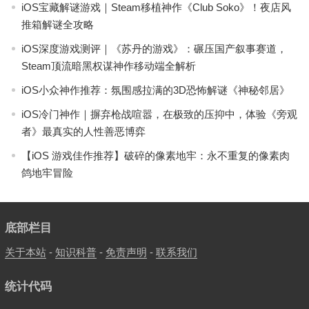
iOS宝藏解谜游戏｜Steam移植神作《Club Soko》！夜店风
推箱解谜全攻略
iOS深度游戏测评｜《苏丹的游戏》：碾压国产叙事赛道，
Steam顶流暗黑权谋神作移动端全解析
iOS小众神作推荐：氛围感拉满的3D恐怖解谜《神秘邻居》
iOS冷门神作｜摒弃枪战喧嚣，在极致的压抑中，体验《旁观
者》最真实的人性善恶博弈
【iOS 游戏佳作推荐】破碎的像素地牢：永不重复的像素肉
鸽地牢冒险
底部栏目
关于本站
-
知识科普
-
免责声明
-
联系我们
统计代码