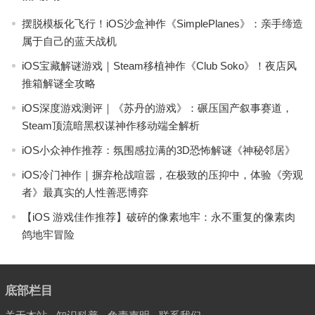
摆脱模板化飞行！iOS沙盒神作《SimplePlanes》：亲手缔造
属于自己的蓝天战机
iOS宝藏解谜游戏｜Steam移植神作《Club Soko》！夜店风
推箱解谜全攻略
iOS深度游戏测评｜《苏丹的游戏》：碾压国产叙事赛道，
Steam顶流暗黑权谋神作移动端全解析
iOS小众神作推荐：氛围感拉满的3D恐怖解谜《神秘邻居》
iOS冷门神作｜摒弃枪战喧嚣，在极致的压抑中，体验《旁观
者》最真实的人性善恶博弈
【iOS 游戏佳作推荐】破碎的像素地牢：永不重复的像素肉
鸽地牢冒险
底部栏目