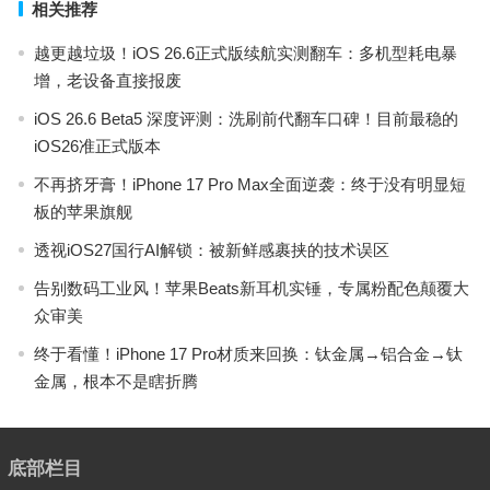
相关推荐
越更越垃圾！iOS 26.6正式版续航实测翻车：多机型耗电暴
增，老设备直接报废
iOS 26.6 Beta5 深度评测：洗刷前代翻车口碑！目前最稳的
iOS26准正式版本
不再挤牙膏！iPhone 17 Pro Max全面逆袭：终于没有明显短
板的苹果旗舰
透视iOS27国行AI解锁：被新鲜感裹挟的技术误区
告别数码工业风！苹果Beats新耳机实锤，专属粉配色颠覆大
众审美
终于看懂！iPhone 17 Pro材质来回换：钛金属→铝合金→钛
金属，根本不是瞎折腾
底部栏目