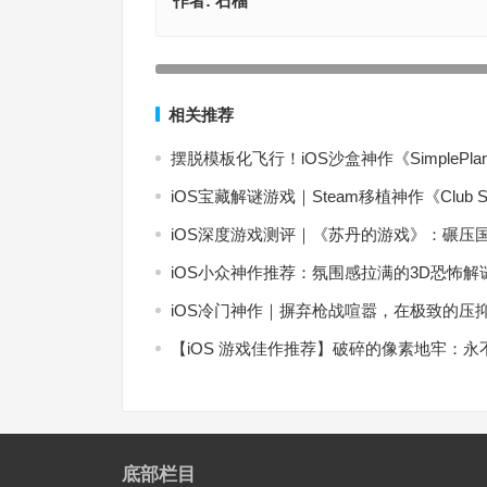
作者:
石榴
【iOS苹果游戏推荐】以探险队为主题,组建自己的
队,探索神秘的洞穴世界《洞窟冒险团物语》
上一篇
相关推荐
摆脱模板化飞行！iOS沙盒神作《SimpleP
iOS宝藏解谜游戏｜Steam移植神作《Club
iOS深度游戏测评｜《苏丹的游戏》：碾压
iOS小众神作推荐：氛围感拉满的3D恐怖
iOS冷门神作｜摒弃枪战喧嚣，在极致的压
【iOS 游戏佳作推荐】破碎的像素地牢：
底部栏目