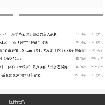
【苹果ios游戏推荐】这款冒险解密游戏不同寻常，融合了
探险团
魔幻元素和合作玩法，挑战你的智慧和默契——滴答滴答双
人故事
下一篇
lanes》：亲手缔造属于自己的蓝天战机
17
阅读
评论关闭
 Soko》！夜店风推箱解谜全攻略
92
阅读
评论关闭
国产叙事赛道，Steam顶流暗黑权谋神作移动端全解析
287
阅读
评论关闭
解谜《神秘邻居》
56
阅读
评论关闭
抑中，体验《旁观者》最真实的人性善恶博弈
90
阅读
评论关闭
永不重复的像素肉鸽地牢冒险
150
阅读
评论关闭
统计代码