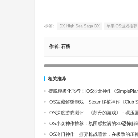
标签:
DX High Sea Saga DX
苹果iOS游戏推荐
作者:
石榴
【苹果iOS游戏推荐】上线AppStore！为广大游戏
来了一场视觉与操作的盛宴——使命召唤：战争地
上一篇
相关推荐
摆脱模板化飞行！iOS沙盒神作《SimpleP
iOS宝藏解谜游戏｜Steam移植神作《Club
iOS深度游戏测评｜《苏丹的游戏》：碾压
iOS小众神作推荐：氛围感拉满的3D恐怖
iOS冷门神作｜摒弃枪战喧嚣，在极致的压