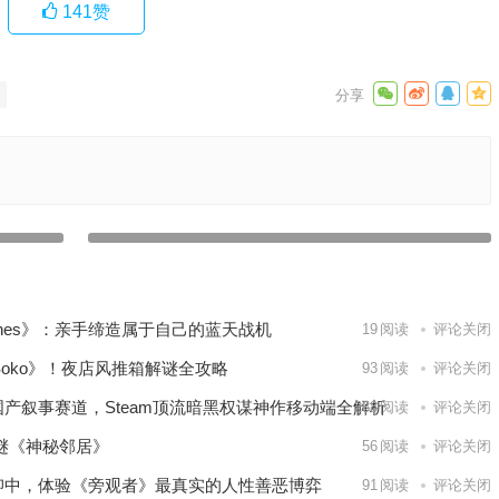
141
赞
【苹果iOS游戏推荐】七龙珠？火影忍者？海贼王？一款集
爱好者带
结了众多知名漫画IP的热血MOBA游戏来了——JUMP：群
带手游
星集結
下一篇
lanes》：亲手缔造属于自己的蓝天战机
19
阅读
评论关闭
 Soko》！夜店风推箱解谜全攻略
93
阅读
评论关闭
国产叙事赛道，Steam顶流暗黑权谋神作移动端全解析
288
阅读
评论关闭
解谜《神秘邻居》
56
阅读
评论关闭
抑中，体验《旁观者》最真实的人性善恶博弈
91
阅读
评论关闭