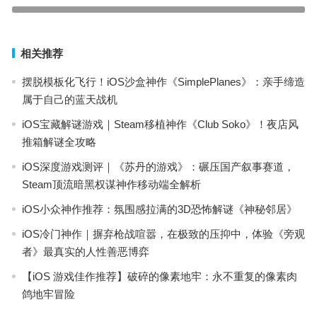
下一篇
相关推荐
摆脱模板化飞行！iOS沙盒神作《SimplePlanes》：亲手缔造
属于自己的蓝天战机
iOS宝藏解谜游戏｜Steam移植神作《Club Soko》！夜店风
推箱解谜全攻略
iOS深度游戏测评｜《苏丹的游戏》：碾压国产叙事赛道，
Steam顶流暗黑权谋神作移动端全解析
iOS小众神作推荐：氛围感拉满的3D恐怖解谜《神秘邻居》
iOS冷门神作｜摒弃枪战喧嚣，在极致的压抑中，体验《旁观
者》最真实的人性善恶博弈
【iOS 游戏佳作推荐】破碎的像素地牢：永不重复的像素肉
鸽地牢冒险