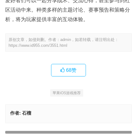
爱好者们可以一起分享战术、交流心得，甚至参与到社
区活动中来。种类多样的主题讨论、赛事预告和策略分
析，将为玩家提供丰富的互动体验。
原创文章，如侵则删。作者：admin，如若转载，请注明出处：
https://www.id955.com/3551.html
68
赞
苹果iOS游戏推荐
作者:
石榴
【IOS苹果游戏推荐】一款通过一顿操作战胜各种怪物保卫城市的模
拟经营游戏——堆叠大陆 Stacklands-Battle
【IOS苹果游戏推荐】祝大家国庆快乐！国庆必玩游戏清单，你玩了
上一篇
几个呢？