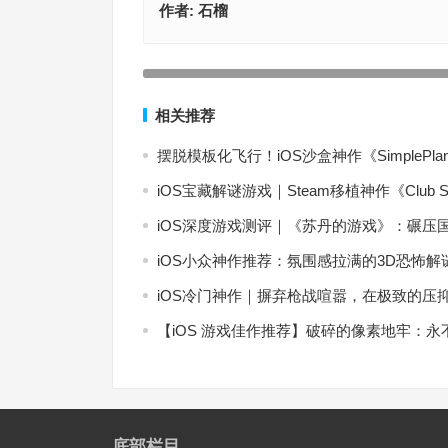
作者:
石榴
【苹果IOS游戏推荐】一款好玩的农场模拟游戏抢
Steam平台上线——超级种田男孩Super Farming B
上一篇
相关推荐
摆脱模板化飞行！iOS沙盒神作《SimpleP
iOS宝藏解谜游戏｜Steam移植神作《Club
iOS深度游戏测评｜《苏丹的游戏》：碾压
iOS小众神作推荐：氛围感拉满的3D恐怖
iOS冷门神作｜摒弃枪战喧嚣，在极致的压
【iOS 游戏佳作推荐】破碎的像素地牢：
底部栏目