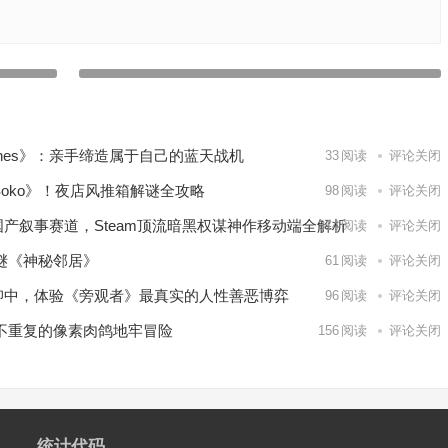
先于
【苹果IOS游戏推荐】一款经典横版动作射击游戏——破门
oy
而入：行动小队Door Kickers: Action Squad
下一篇
lanes》：亲手缔造属于自己的蓝天战机
33
阅读
评论关闭
 Soko》！夜店风推箱解谜全攻略
98
阅读
评论关闭
国产叙事赛道，Steam顶流暗黑权谋神作移动端全解析
314
阅读
评论关闭
解谜《神秘邻居》
61
阅读
评论关闭
抑中，体验《旁观者》最真实的人性善恶博弈
96
阅读
评论关闭
永不重复的像素肉鸽地牢冒险
156
阅读
评论关闭
统计代码