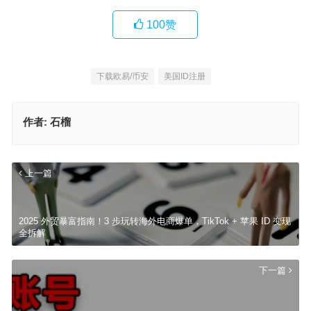
100
赞
下载欧易/币安
美国ID注册
作者:
石榴
上一篇
2025 外贸暴富指南！3 步玩转海外电商爆单，TikTok + 苹果 ID 变现
全拆解
下一篇