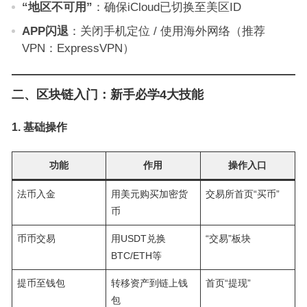
“地区不可用”
：确保iCloud已切换至美区ID
APP闪退
：关闭手机定位 / 使用海外网络（推荐
VPN：ExpressVPN）
二、区块链入门：新手必学4大技能
1. 基础操作
功能
作用
操作入口
法币入金
用美元购买加密货
交易所首页“买币”
币
币币交易
用USDT兑换
“交易”板块
BTC/ETH等
提币至钱包
转移资产到链上钱
首页“提现”
包