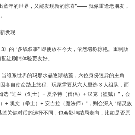
出童年的世界，又能发现新的惊喜”—— 就像重逢老朋友，
。​
新发现​
 3》的 “多线叙事” 即使放在今天，依然堪称惊艳。重制版
适配让剧情体验更友好。​
开：当维系世界的玛那水晶逐渐枯萎，六位身份迥异的主角
因各自使命踏上旅程。玩家需要从六人里选 3 人组队，而
选 “迪兰（剑士）+ 夏洛特（僧侣）+ 汉克（盗贼）”，会
手）+ 凯文（拳士）+ 安吉拉（魔法师）”，则会深入 “精灵族
某些关键对话的选择不同，也会影响结局走向，比如是否原