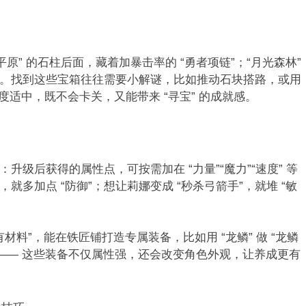
平原” 的石柱后面，藏着加暴击率的 “勇者项链”；“月光森林”
泪”。找到这些宝箱往往需要小解谜，比如推动石块搭路，或用
难度适中，既不会卡关，又能带来 “寻宝” 的成就感。​
：升级后获得的属性点，可按需加在 “力量”“魔力”“速度” 等
就多加点 “防御”；想让莉娜变成 “秒杀弓箭手”，就堆 “敏
稀有材料”，能在铁匠铺打造专属装备，比如用 “龙鳞” 做 “龙鳞
晶剑”—— 这些装备不仅属性强，还会改变角色外观，让养成更有