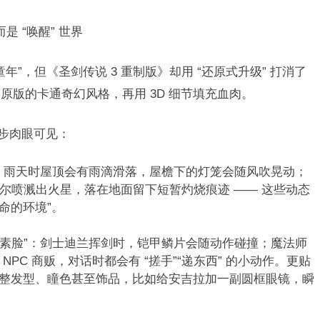
 “唤醒” 世界​
童年”，但《圣剑传说 3 重制版》却用 “还原式升级” 打消了
版的卡通奇幻风格，再用 3D 细节填充血肉。​
进步肉眼可见：​
屋，雨天时屋顶会有雨滴滑落，屋檐下的灯笼会随风吹晃动；
偶尔喷溅出火星，落在地面留下短暂灼烧痕迹 —— 这些动态
命的环境”。​
像素脸”：剑士迪兰挥剑时，铠甲鳞片会随动作碰撞；魔法师
PC 商贩，对话时都会有 “搓手”“递东西” 的小动作。更贴
，能调整发型、瞳色甚至饰品，比如给安吉拉加一副圆框眼镜，瞬