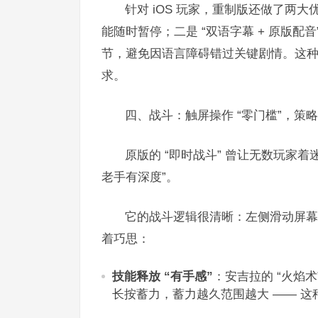
针对 iOS 玩家，重制版还做了两
能随时暂停；二是 “双语字幕 + 原版
节，避免因语言障碍错过关键剧情。这种 
求。​
四、战斗：触屏操作 “零门槛”，策略
原版的 “即时战斗” 曾让无数玩家着
老手有深度”。​
它的战斗逻辑很清晰：左侧滑动屏幕
着巧思：​
技能释放 “有手感”
：安吉拉的 “火焰术
长按蓄力，蓄力越久范围越大 —— 这种 