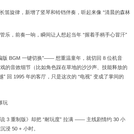
的长笛旋律，新增了竖琴和铃铛伴奏，听起来像 “清晨的森林
点和铜管乐，前奏一响，瞬间让人想起当年 “握着手柄手心冒汗”
重编版 BGM 一键切换”—— 想重温童年，就切回 8 位机音
游戏的音效细节（比如角色踩在草地的沙沙声、技能释放的
 回 1995 年的客厅，只是这次的 “电视” 变成了掌间的
玩​
 重制版》却把 “耐玩度” 拉满 —— 主线剧情约 30 小
50 + 小时。​