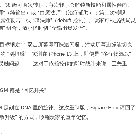
 级、38 级可两次转职，每次转职会解锁新技能和属性倾向。
师”（纯输出）或 “白魔法师”（治疗辅助）；第二次转职，
属性攻击）或 “暗法师”（debuff 控制）。玩家可根据战局灵
控制” 组合，清小怪时切 “全输出爆发流”。​
 和 “目标锁定”：双击屏幕即可快速闪避，滑动屏幕边缘能切换
扭感”。实测在 iPhone 13 上，即使是 “多怪物混战”
或误触问题 —— 这对于依赖操作的即时战斗来说，至关重
 都是 “回忆开关”​
是刻在 DNA 里的旋律。这次重制版，Square Enix 请回了
精致升级” 的方式，唤醒玩家的童年记忆。​
​