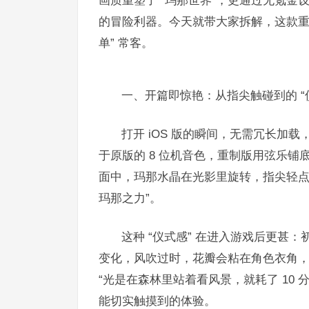
画质重塑了 “玛那世界”，更通过无氪金设计、
的冒险利器。今天就带大家拆解，这款重制
单” 常客。​
一、开篇即惊艳：从指尖触碰到的 “仪
打开 iOS 版的瞬间，无需冗长加载
于原版的 8 位机音色，重制版用弦乐
面中，玛那水晶在光影里旋转，指尖轻点 
玛那之力”。​
这种 “仪式感” 在进入游戏后更甚：
变化，风吹过时，花瓣会粘在角色衣角
“光是在森林里站着看风景，就耗了 10 
能切实触摸到的体验。​