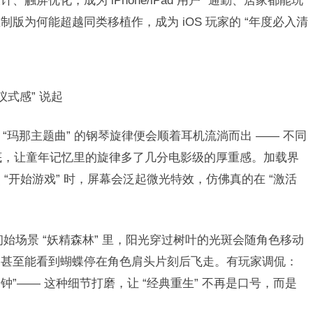
触屏优化，成为 iPhone/iPad 用户 “通勤、居家都能玩”
版为何能超越同类移植作，成为 iOS 玩家的 “年度必入清
式感” 说起​
，“玛那主题曲” 的钢琴旋律便会顺着耳机流淌而出 —— 不同
铺底，让童年记忆里的旋律多了几分电影级的厚重感。加载界
“开始游戏” 时，屏幕会泛起微光特效，仿佛真的在 “激活
初始场景 “妖精森林” 里，阳光穿过树叶的光斑会随角色移动
，甚至能看到蝴蝶停在角色肩头片刻后飞走。有玩家调侃：
分钟”—— 这种细节打磨，让 “经典重生” 不再是口号，而是