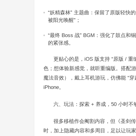
“妖精森林” 主题曲：保留了原版轻快
被阳光唤醒”；​
“最终 Boss 战” BGM：强化了鼓
的紧张感。​
更贴心的是，iOS 版支持 “原版 / 
色；想体验新感觉，就听重编版。搭配
魔法音效），戴上耳机游玩，仿佛能 “穿越”
iPhone。​
六、玩法：探索 + 养成，50 小时不够
很多移植作会阉割内容，但《圣剑传说 3
时，加上隐藏内容和多周目，足以让玩家沉浸 