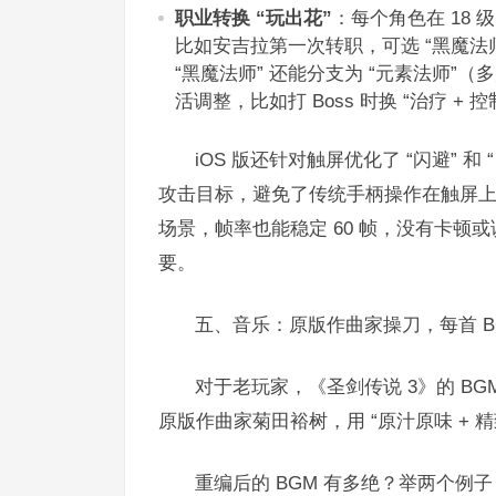
职业转换 “玩出花”
：每个角色在 18
比如安吉拉第一次转职，可选 “黑魔法
“黑魔法师” 还能分支为 “元素法师”（多
活调整，比如打 Boss 时换 “治疗 + 
iOS 版还针对触屏优化了 “闪避”
攻击目标，避免了传统手柄操作在触屏上的 “别
场景，帧率也能稳定 60 帧，没有卡顿
要。​
五、音乐：原版作曲家操刀，每首 BGM
对于老玩家，《圣剑传说 3》的 BGM 
原版作曲家菊田裕树，用 “原汁原味 + 
重编后的 BGM 有多绝？举两个例子：