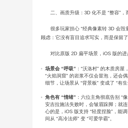
二、画质升级：3D 化不是 “整容”，而是
很多玩家担心 “经典像素转 3D 会毁
顾虑：它没有盲目追求写实，而是保留了原
对比原版 2D 扁平场景，iOS 版的
场景会 “呼吸”
：“沃洛村” 的木质房
“火焰洞窟” 的岩浆不仅会冒泡，还会
细节，让场景从 “背景板” 变成了 “有生
角色有 “情绪”
：六位主角彻底告别 “
安吉拉施法失败时，会皱眉跺脚；就连 N
心的是，iOS 版支持 “轻度捏脸”
间从 “高冷法师” 变 “可爱学霸”。​