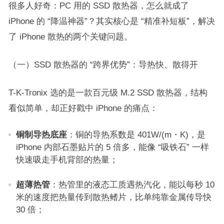
很多人好奇：PC 用的 SSD 散热器，怎么就成了
iPhone 的 “降温神器”？其实核心是 “精准补短板”，解决
了 iPhone 散热的两个关键问题。​
（一）SSD 散热器的 “跨界优势”：导热快、散得开​
T-K-Tronix 选的是一款百元级 M.2 SSD 散热器，结构
看似简单，却正好戳中 iPhone 的痛点：​
铜制导热底座
：铜的导热系数是 401W/(m・K)，是
iPhone 内部石墨贴片的 5 倍多，能像 “吸铁石” 一样
快速吸走手机背部的热量；​
超薄热管
：热管里的液态工质遇热汽化，能以每秒 10
米的速度把热量传到散热鳍片，比单纯靠金属传导快
30 倍；​