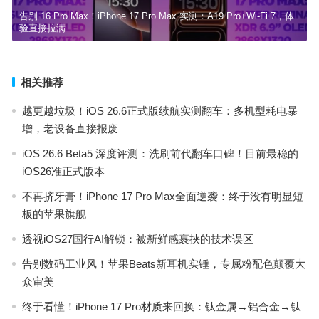
告别 16 Pro Max！iPhone 17 Pro Max 实测：A19 Pro+Wi-Fi 7，体
验直接拉满
相关推荐
越更越垃圾！iOS 26.6正式版续航实测翻车：多机型耗电暴
增，老设备直接报废
iOS 26.6 Beta5 深度评测：洗刷前代翻车口碑！目前最稳的
iOS26准正式版本
不再挤牙膏！iPhone 17 Pro Max全面逆袭：终于没有明显短
板的苹果旗舰
透视iOS27国行AI解锁：被新鲜感裹挟的技术误区
告别数码工业风！苹果Beats新耳机实锤，专属粉配色颠覆大
众审美
终于看懂！iPhone 17 Pro材质来回换：钛金属→铝合金→钛