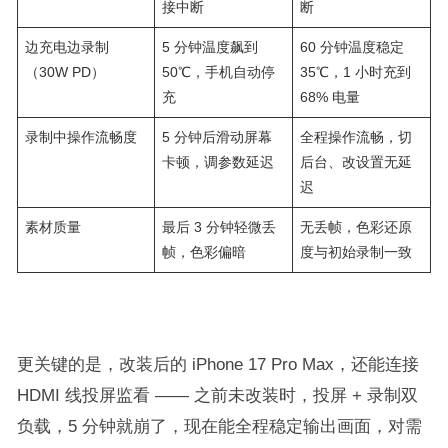
接中断​
断​
边充电边录制
5 分钟温度飙到
60 分钟温度稳定
（30W PD）​
50℃，手机自动停
35℃，1 小时充到
充​
68% 电量​
录制中操作流畅度​
5 分钟后滑动屏幕
全程操作流畅，切
卡顿，调参数延迟​
后台、改设置无延
迟​
素材质量​
最后 3 分钟轻微丢
无丢帧，色彩还原
帧，色彩偏暗​
度与初始录制一致​
更关键的是，改装后的 iPhone 17 Pro Max，还能连接
HDMI 线投屏监看 —— 之前未改装时，投屏 + 录制双
负载，5 分钟就崩了，现在能全程稳定输出画面，对需