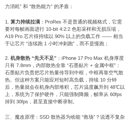
力消耗” 和 “散热能力” 的矛盾：​
算力持续拉满
：ProRes 不是普通的视频格式，它需
要对每帧画面进行 10-bit 4:2:2 色彩采样和无损压缩，
A19 Pro 芯片得持续以 90% 以上的负载工作 —— 相当
于让芯片 “连续跑 1 小时冲刺跑”，而不是慢跑；​
机身散热 “先天不足”
：iPhone 17 Pro Max 机身厚度
只有 7.8mm，内部散热全靠 “石墨贴片 + 金属中框”：
石墨贴片负责把芯片热量传导到中框，中框再靠空气散
热。但这种方案只能应对短时高负载，持续 10 分钟
后，热量就会在机身内部堆积，芯片温度飙升到 48℃以
上，系统为了保护硬件，只能强制降频，帧率从 60fps
掉到 30fps，甚至直接中断录制。​
三、魔改原理：SSD 散热器为啥能 “救场”？说透不复杂​