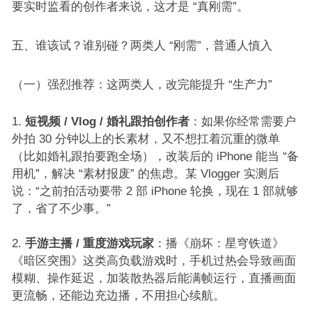
要实时监看的创作者来说，这才是 “真刚需”。​
五、谁该试？谁别碰？两类人 “刚需”，普通人慎入​
（一）强烈推荐：这两类人，改完能提升 “生产力”​
短视频 / Vlog / 婚礼跟拍创作者
：如果你经常需要户
外拍 30 分钟以上的长素材，又不想扛着沉重的微单
（比如婚礼跟拍要跑全场），改装后的 iPhone 能当 “备
用机”，解决 “素材报废” 的焦虑。某 Vlogger 实测后
说：“之前拍活动要带 2 部 iPhone 轮换，现在 1 部就够
了，省了不少事。”​
手游主播 / 重度游戏玩家
：播《崩坏：星穹铁道》
《暗区突围》这类高负载游戏时，手机过热会导致画面
模糊、操作延迟，加装散热器后能满帧运行，直播画面
更流畅，还能边充边播，不用担心续航。​