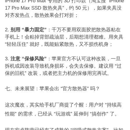
iPhone 17 Pro Max 专用的 3D 打印款（淘宝搜 “iPhone
17 Pro Max SSD 散热夹具”，约 50 元），如果夹具没
对齐发热点，散热效果会打对折；​
别用 “暴力固定”
：千万不要用双面胶把散热器粘在
手机上！会粘掉背部疏油层，后期想清理都难。用夹具
“轻轻压住” 就好，既能贴紧散热，又不损伤机身；​
注意 “保修风险”
：苹果官方不认可这种改装，一旦
拆机或因改装导致机身损坏，会失去保修。建议用 “过
保的旧机” 改装，或者把主力机的保修用完再试。​
七、未来展望：苹果会出 “官方散热器” 吗？​
这次魔改，其实给手机厂商提了个醒：用户对 “持续高
性能” 的需求，已经从 “玩游戏” 延伸到 “搞创作” 了。​