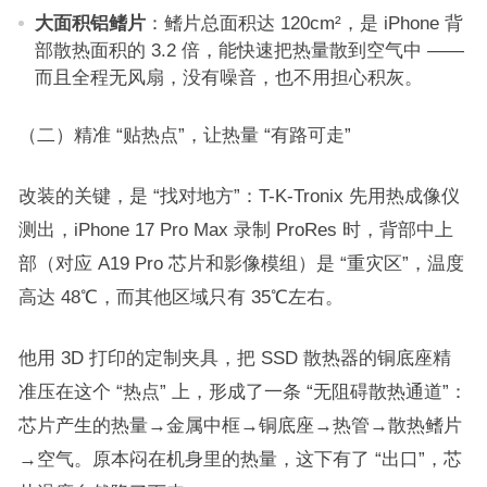
大面积铝鳍片
：鳍片总面积达 120cm²，是 iPhone 背
部散热面积的 3.2 倍，能快速把热量散到空气中 ——
而且全程无风扇，没有噪音，也不用担心积灰。​
（二）精准 “贴热点”，让热量 “有路可走”​
改装的关键，是 “找对地方”：T-K-Tronix 先用热成像仪
测出，iPhone 17 Pro Max 录制 ProRes 时，背部中上
部（对应 A19 Pro 芯片和影像模组）是 “重灾区”，温度
高达 48℃，而其他区域只有 35℃左右。​
他用 3D 打印的定制夹具，把 SSD 散热器的铜底座精
准压在这个 “热点” 上，形成了一条 “无阻碍散热通道”：
芯片产生的热量→金属中框→铜底座→热管→散热鳍片
→空气。原本闷在机身里的热量，这下有了 “出口”，芯