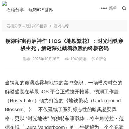
菜单
石榴分享 – 玩转iOS世界
游戏推荐
锈湖宇宙再启神作！iOS《地铁繁花》：时光地铁穿
梭生死，解谜深处藏着救赎的终极密码
发布: 2025年10月16日
1049
阅读
0
评论
当锈湖的诡谲迷雾与地铁的轰鸣交织，一场横跨时空的
解谜盛宴在苹果 iOS 平台正式拉开帷幕。锈湖工作室
（Rusty Lake）倾力打造的《地铁繁花（Underground
Blossom）》，不仅延续了系列标志性的暗黑悬疑风
格，更以 “时光地铁” 为独特叙事载体，将主角劳拉・范
德布姆（Laura Vanderboom）的一生拆解为一个个充满