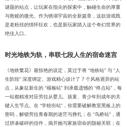
谜题的站点，让玩家在指尖的探索中，触碰生命的厚重
与救赎的微光。作为锈湖宇宙的全新篇章，这款游戏既
是老粉丝的情怀狂欢，也是新玩家踏入这个奇幻世界的
绝佳入口。
时光地铁为轨，串联七段人生的宿命迷宫
《地铁繁花》最惊艳的设定，莫过于将 “地铁站” 与 “人
生阶段” 深度绑定。游戏精心设计了 7 个风格迥异的站
点，从象征新生的 “襁褓站” 到承载遗憾的 “终点站”，每
一站都精准对应劳拉从婴儿、孩童、青少年到成年的关
键人生节点。在 “学校街站”，你需要破解教室黑板上的
密码，解锁劳拉青春期的迷茫与挣扎；在 “鸟桥站”，通
过拼凑破碎的信件，揭开她与家族宿命的隐秘关联；在