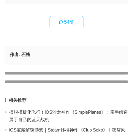
54
赞
作者:
石榴
iOS 高分 JRPG 神作！《圣剑传说 3 重制版》：无氪移植焕新，掌
间重温 29 年经典冒险
苹果iOS游戏推荐：「航天模拟器」- 完整版全DLC，亲手打造火箭征
上一篇
服太阳系！
下一篇
相关推荐
摆脱模板化飞行！iOS沙盒神作《SimplePlanes》：亲手缔造
属于自己的蓝天战机
iOS宝藏解谜游戏｜Steam移植神作《Club Soko》！夜店风