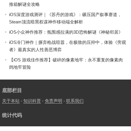
推箱解谜全攻略
iOS深度游戏测评｜《苏丹的游戏》：碾压国产叙事赛道，
Steam顶流暗黑权谋神作移动端全解析
iOS小众神作推荐：氛围感拉满的3D恐怖解谜《神秘邻居》
iOS冷门神作｜摒弃枪战喧嚣，在极致的压抑中，体验《旁观
者》最真实的人性善恶博弈
【iOS 游戏佳作推荐】破碎的像素地牢：永不重复的像素肉
鸽地牢冒险
底部栏目
关于本站
-
知识科普
-
免责声明
-
联系我们
统计代码