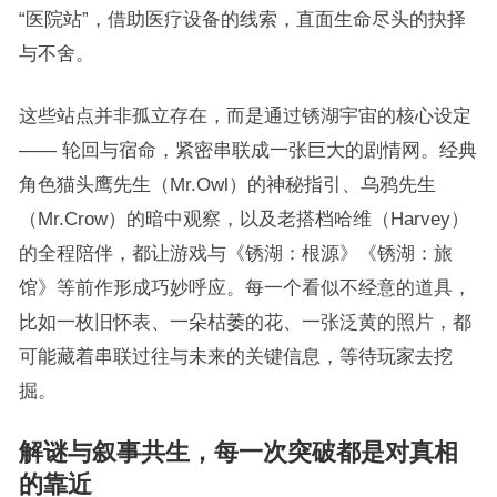
“医院站”，借助医疗设备的线索，直面生命尽头的抉择
与不舍。
这些站点并非孤立存在，而是通过锈湖宇宙的核心设定
—— 轮回与宿命，紧密串联成一张巨大的剧情网。经典
角色猫头鹰先生（Mr.Owl）的神秘指引、乌鸦先生
（Mr.Crow）的暗中观察，以及老搭档哈维（Harvey）
的全程陪伴，都让游戏与《锈湖：根源》《锈湖：旅
馆》等前作形成巧妙呼应。每一个看似不经意的道具，
比如一枚旧怀表、一朵枯萎的花、一张泛黄的照片，都
可能藏着串联过往与未来的关键信息，等待玩家去挖
掘。
解谜与叙事共生，每一次突破都是对真相
的靠近