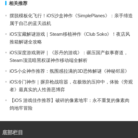
相关推荐
摆脱模板化飞行！iOS沙盒神作《SimplePlanes》：亲手缔造
属于自己的蓝天战机
iOS宝藏解谜游戏｜Steam移植神作《Club Soko》！夜店风
推箱解谜全攻略
iOS深度游戏测评｜《苏丹的游戏》：碾压国产叙事赛道，
Steam顶流暗黑权谋神作移动端全解析
iOS小众神作推荐：氛围感拉满的3D恐怖解谜《神秘邻居》
iOS冷门神作｜摒弃枪战喧嚣，在极致的压抑中，体验《旁观
者》最真实的人性善恶博弈
【iOS 游戏佳作推荐】破碎的像素地牢：永不重复的像素肉
鸽地牢冒险
底部栏目