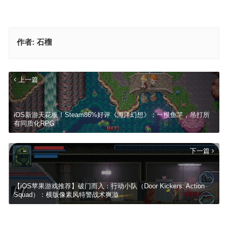
作者:
石榴
上一篇
iOS新游天花板！Steam86%好评《海洋幻想》：一根鱼竿，吊打所
有同质化RPG
下一篇
【iOS苹果游戏推荐】破门而入：行动小队（Door Kickers: Action
Squad）：横版像素风特警战术爽游