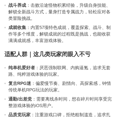
战斗养成
：击败沿途怪物积累经验，升级自身技能、
解锁全新战斗方式，量身打造专属战力，轻松应对各
类冒险挑战。
成就收集
：内置57项特色成就，覆盖探索、战斗、制
作等多个维度，解锁成就的过程既是挑战，也能收获
满满成就感，丰富游戏体验。
适配人群｜这几类玩家闭眼入不亏
纯单机爱好者
：厌恶强制联网、内购逼氪，追求无套
路、纯粹游戏体验的玩家。
复古RPG迷
：偏爱慢节奏、剧情向、高探索感，钟情
传统单机RPG玩法的玩家。
通勤/出差党
：需要离线杀时间，想在碎片时间享受完
整游戏体验的iOS用户。
品质党玩家
：注重游戏口碑，拒绝粗制滥造，追求扎