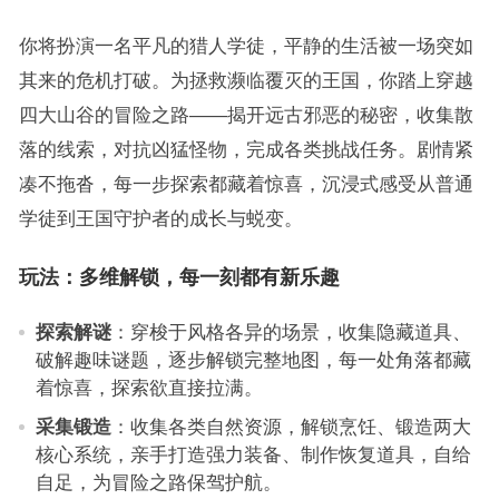
你将扮演一名平凡的猎人学徒，平静的生活被一场突如
其来的危机打破。为拯救濒临覆灭的王国，你踏上穿越
四大山谷的冒险之路——揭开远古邪恶的秘密，收集散
落的线索，对抗凶猛怪物，完成各类挑战任务。剧情紧
凑不拖沓，每一步探索都藏着惊喜，沉浸式感受从普通
学徒到王国守护者的成长与蜕变。
玩法：多维解锁，每一刻都有新乐趣
探索解谜
：穿梭于风格各异的场景，收集隐藏道具、
破解趣味谜题，逐步解锁完整地图，每一处角落都藏
着惊喜，探索欲直接拉满。
采集锻造
：收集各类自然资源，解锁烹饪、锻造两大
核心系统，亲手打造强力装备、制作恢复道具，自给
自足，为冒险之路保驾护航。