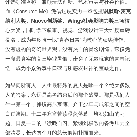
评选标准著称，兼顾玩法创新、艺术审美与社会价值。
而《Consume Me》凭借过硬实力一举包揽
谢默斯·麦克
纳利大奖、Nuovo创新奖、Wings社会影响力奖
三项核
心大奖，同时拿下叙事、视觉、游戏设计三大维度重磅
提名，成为年度唯一以“青春日常”为核心的获奖佳作。
没有虚构的奇幻世界观，没有热血的冒险剧情，它仅凭
一段最真实的高三毕业暑假，击穿了无数玩家的青春记
忆，成为小众游戏中口碑与质感双封神的宝藏之作。
如果问所有人，人生最特殊的夏天是哪一个？绝大多数
人的答案，永远是高考结束后的那个盛夏。那是我们人
生中第一个，挣脱高压束缚、介于少年与成年之间的空
白过渡期。十二年寒窗苦读骤然落幕，堆积如山的习
题、日复一日的早读晚自习、紧绷到极致的备考压力全
部清零，长达两个月的悠长假期扑面而来。