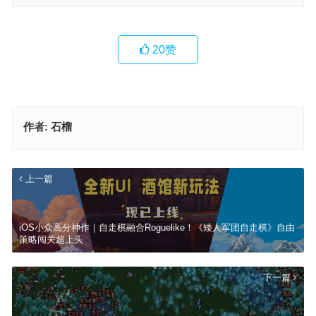
20
赞
作者:
石榴
上一篇
iOS小众高分神作｜自走棋融合Roguelike！《矮人军团自走棋》自由
策略闯关超上头
下一篇