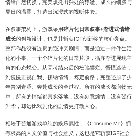
情绪自然切换，完美烘托出独处的静谧、成长的细腻与
夏日的温柔，打造出沉浸式的视听体验。
在叙事架构上，游戏采用
碎片化日常叙事+渐进式情绪
成长
的创新设计，也是其斩获IGF创新奖的核心亮点。
整部作品没有连贯的强冲突剧情，而是通过一件件生活
化的小事、一个个碎片化的日常片段，循序渐进展现主
角的心态蜕变。从高考结束后的松弛摆烂、懵懂迷茫，
到慢慢正视自我、接纳情绪、笃定前路，完整还原了少
年告别青涩、奔赴成长的全过程。所有的成长都润物无
声，所有的情绪都真实落地，没有刻意煽情，没有强行
升华，却远比戏剧化的剧情更打动人心。
相较于普通游戏单纯的娱乐属性，《Consume Me》拥
有极高的人文价值与社会意义，这也是它斩获IGF社会