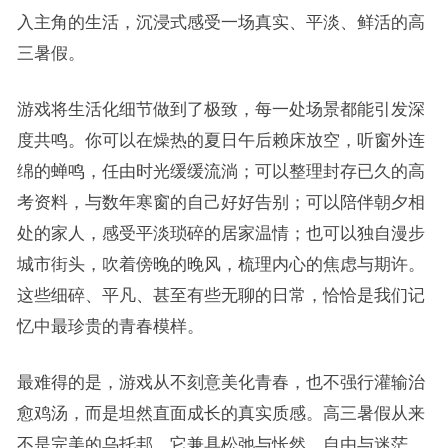
入主角的生活，沉浸式感受一场真实、平淡、鲜活的高
三暑假。
游戏将生活化细节做到了极致，每一处场景都能引发深
度共鸣。你可以在燥热的夏日午后赖床放空，听窗外连
绵的蝉鸣，任由时光缓缓流淌；可以整理封存已久的高
考资料，与数年寒窗的自己好好告别；可以陪伴朝夕相
处的家人，感受平淡琐碎的居家温情；也可以独自漫步
城市街头，吹着傍晚的晚风，梳理内心的焦虑与期许。
这些细碎、平凡、甚至有些无聊的日常，恰恰是我们记
忆中最珍贵的青春模样。
最难得的是，游戏从不刻意美化青春，也不强行灌输治
愈鸡汤，而是坦然直面成长的真实质感。高三暑假从来
不是完美的乌托邦，它兼具松弛与怅然、自由与迷茫、