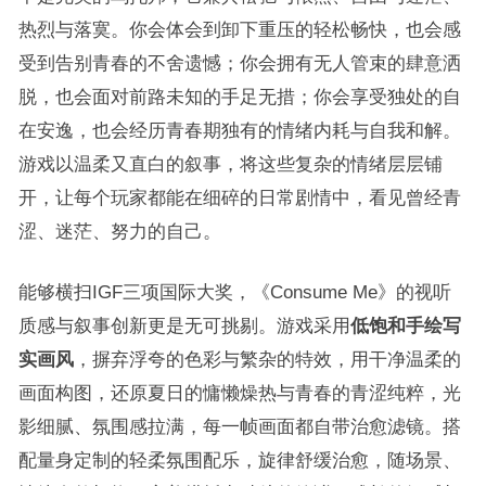
热烈与落寞。你会体会到卸下重压的轻松畅快，也会感
受到告别青春的不舍遗憾；你会拥有无人管束的肆意洒
脱，也会面对前路未知的手足无措；你会享受独处的自
在安逸，也会经历青春期独有的情绪内耗与自我和解。
游戏以温柔又直白的叙事，将这些复杂的情绪层层铺
开，让每个玩家都能在细碎的日常剧情中，看见曾经青
涩、迷茫、努力的自己。
能够横扫IGF三项国际大奖，《Consume Me》的视听
质感与叙事创新更是无可挑剔。游戏采用
低饱和手绘写
实画风
，摒弃浮夸的色彩与繁杂的特效，用干净温柔的
画面构图，还原夏日的慵懒燥热与青春的青涩纯粹，光
影细腻、氛围感拉满，每一帧画面都自带治愈滤镜。搭
配量身定制的轻柔氛围配乐，旋律舒缓治愈，随场景、