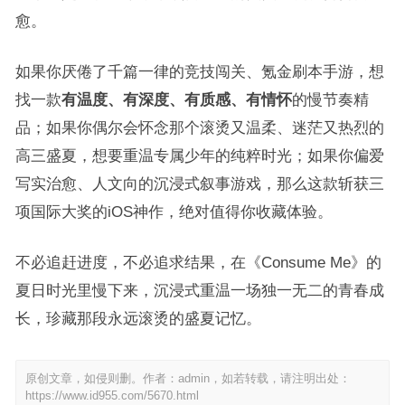
愈。
如果你厌倦了千篇一律的竞技闯关、氪金刷本手游，想
找一款
有温度、有深度、有质感、有情怀
的慢节奏精
品；如果你偶尔会怀念那个滚烫又温柔、迷茫又热烈的
高三盛夏，想要重温专属少年的纯粹时光；如果你偏爱
写实治愈、人文向的沉浸式叙事游戏，那么这款斩获三
项国际大奖的iOS神作，绝对值得你收藏体验。
不必追赶进度，不必追求结果，在《Consume Me》的
夏日时光里慢下来，沉浸式重温一场独一无二的青春成
长，珍藏那段永远滚烫的盛夏记忆。
原创文章，如侵则删。作者：admin，如若转载，请注明出处：
https://www.id955.com/5670.html