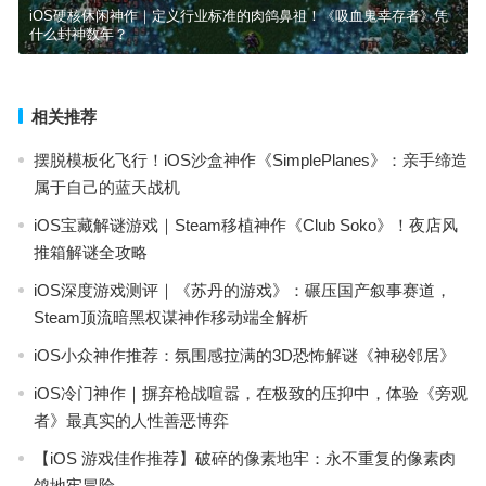
iOS硬核休闲神作｜定义行业标准的肉鸽鼻祖！《吸血鬼幸存者》凭
什么封神数年？
相关推荐
摆脱模板化飞行！iOS沙盒神作《SimplePlanes》：亲手缔造
属于自己的蓝天战机
iOS宝藏解谜游戏｜Steam移植神作《Club Soko》！夜店风
推箱解谜全攻略
iOS深度游戏测评｜《苏丹的游戏》：碾压国产叙事赛道，
Steam顶流暗黑权谋神作移动端全解析
iOS小众神作推荐：氛围感拉满的3D恐怖解谜《神秘邻居》
iOS冷门神作｜摒弃枪战喧嚣，在极致的压抑中，体验《旁观
者》最真实的人性善恶博弈
【iOS 游戏佳作推荐】破碎的像素地牢：永不重复的像素肉
鸽地牢冒险