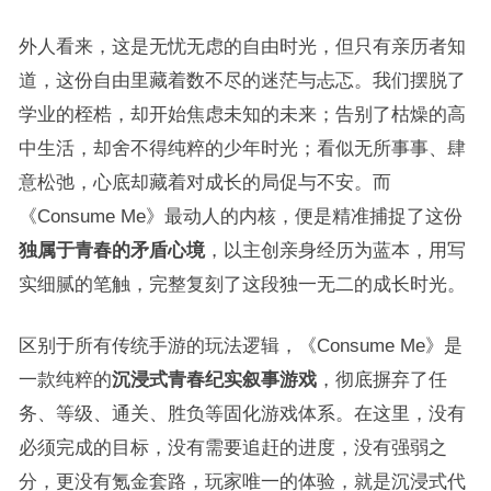
外人看来，这是无忧无虑的自由时光，但只有亲历者知
道，这份自由里藏着数不尽的迷茫与忐忑。我们摆脱了
学业的桎梏，却开始焦虑未知的未来；告别了枯燥的高
中生活，却舍不得纯粹的少年时光；看似无所事事、肆
意松弛，心底却藏着对成长的局促与不安。而
《Consume Me》最动人的内核，便是精准捕捉了这份
独属于青春的矛盾心境
，以主创亲身经历为蓝本，用写
实细腻的笔触，完整复刻了这段独一无二的成长时光。
区别于所有传统手游的玩法逻辑，《Consume Me》是
一款纯粹的
沉浸式青春纪实叙事游戏
，彻底摒弃了任
务、等级、通关、胜负等固化游戏体系。在这里，没有
必须完成的目标，没有需要追赶的进度，没有强弱之
分，更没有氪金套路，玩家唯一的体验，就是沉浸式代