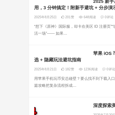
2025 新
用，3 分钟搞定！附新手避坑 + 分步演示
2025年8月25日
201
赞
648
阅读
0
评论
“想下《原神》国际服，却卡在美区 ID 注册页
活一场”—— 如果…
苹果 iOS
选 + 隐藏玩法避坑指南
2025年8月21日
182
赞
1236
阅读
0
评
用苹果手机玩币安总碰壁？要么找不到下载入口，
篇攻略把复杂流程拆成…
深度探索美
2025年7月20