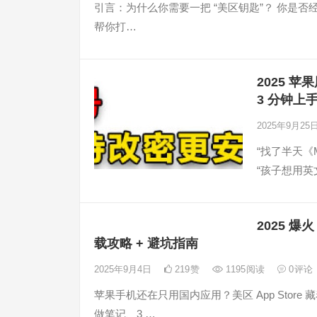
引言：为什么你需要一把 “美区钥匙”？​ 你是否经
帮你打…
2025 苹
3 分钟上
2025年9月25
“找了半天《M
“孩子想用英文
2025 爆
载攻略 + 避坑指南
2025年9月4日
219
赞
1195
阅读
0
评论
苹果手机还在只用国内应用？美区 App Stor
做笔记、3 …