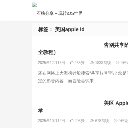
标签：
美国apple id
告别共享陷
全教程）
2025年12月13日
235
赞
1833
阅读
0
评
还在网络上大海捞针般搜索“共享账号”吗？您
定的影音内容，而冒险尝试来…
美区 App
录
2025年10月12日
203
赞
678
阅读
0
评