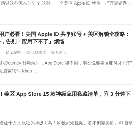
历过这些无奈时刻？​ 这时，一个美区 Apple ID 就像一把万能钥匙，
果用户必看！美国 Apple ID 共享账号 + 美区解锁全攻略：
手，告别「应用下不了」烦恼
日
209
赞
733
阅读
0
评论
idJourney 移动端》，App Store 搜不到，朋友说要美区账号才能下
启蒙软件 Khan …
火！美区 App Store 15 款神级应用私藏清单，附 3 分钟下
e 藏着让千万人疯狂的神级工具！刷独家短视频、看未删减美剧、AI 自