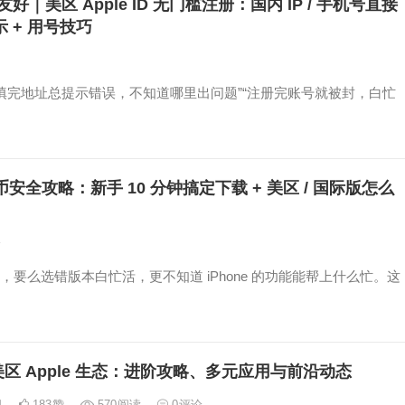
手友好｜美区 Apple ID 无门槛注册：国内 IP / 手机号直接
 + 用号技巧
”“填完地址总提示错误，不知道哪里出问题”“注册完账号就被封，白忙
 币安全攻略：新手 10 分钟搞定下载 + 美区 / 国际版怎么
论
要么选错版本白忙活，更不知道 iPhone 的功能能帮上什么忙。这
区 Apple 生态：进阶攻略、多元应用与前沿动态
日
183
赞
570
阅读
0
评论