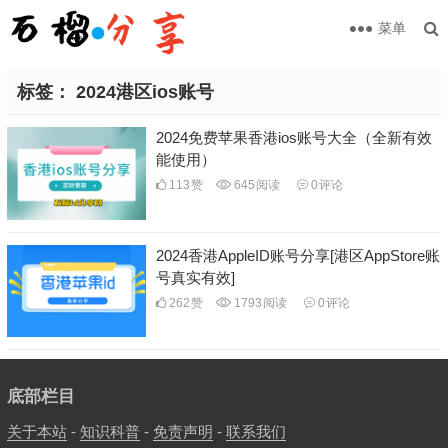
菜单
标签：
2024港区ios账号
2024免费苹果香港ios账号大全（全新有效
能使用）
113
赞
645
阅读
0
评论
2024香港AppleID账号分享[港区AppStore账
号真实有效]
262
赞
1793
阅读
0
评论
底部栏目
关于本站
-
知识科普
-
免责声明
-
联系我们