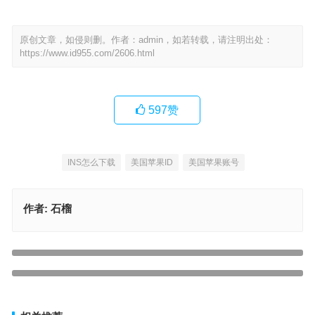
原创文章，如侵则删。作者：admin，如若转载，请注明出处：
https://www.id955.com/2606.html
597
赞
INS怎么下载
美国苹果ID
美国苹果账号
作者:
石榴
2024免费分享ios台湾苹果id账号【亲测可用,免费获得】
上一篇
美国苹果id密码怎么改？美区AppleID改密码教程分享
下一篇