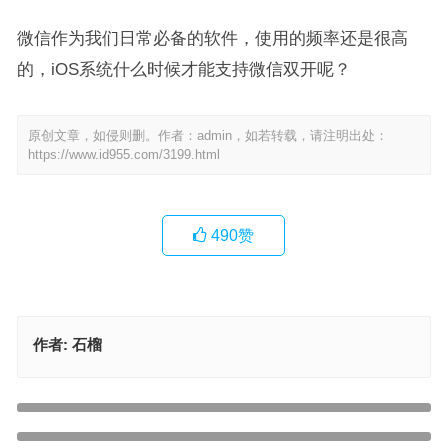
微信作为我们日常必备的软件，使用的频率还是很高
的，iOS系统什么时候才能支持微信双开呢？
原创文章，如侵则删。作者：admin，如若转载，请注明出处：
https://www.id955.com/3199.html
490
赞
作者:
石榴
苹果用户必看：还有谁不知道iPhone的20条隐藏技巧！巨实用！
海外AppleID停用怎么重新激活（苹果ID账号停用原因及再次激活流
上一篇
程）
下一篇